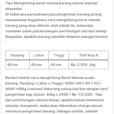
Tips Menghitung berat volume barang sesuai standar
ekspedisi
Di beberapa perusahaan jasa pengiriman barang jarang
menjelaskan bagaimana cara menghitung berat volume
barang yang akan dikirim. oleh sebab itu, beberapa
customer salah paham dengan perhitungan asli dari setiap
Ekspedisi. Apabila barang memiliki dimensi sebagai berikut
:
Panjang
Lebar
Tinggi
Tarif Kota A
60 cm
60 cm
50 cm
Rp. 2.500,-/kg
Berikut adalah cara menghitung Berat Volume suatu
barang,
Panjang x Lebar x Tinggi / 4000
=60 x 60 x 50 /
4000
=45kg (volume)
Sekarang cukup kali kan dengan tarif
pengiriman tiap tujuan.
45kg x 2500 = Rp. 112.500,-
Tapi
dari perhitungan volume diatas, apabila belum memenuhi
standar chargemin, maka akan dikenakan charge sesuai
minimum pengiriman barang. Sebagai contoh, setelah