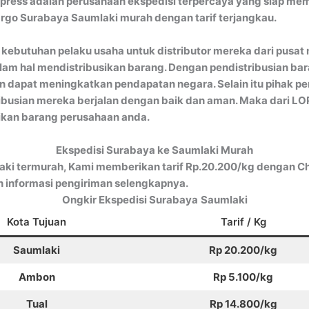
ress adalah perusahaan ekspedisi terpercaya yang siap mem
argo Surabaya Saumlaki murah dengan tarif terjangkau.
 kebutuhan pelaku usaha untuk distributor mereka dari pusat
lam hal mendistribusikan barang. Dengan pendistribusian b
dapat meningkatkan pendapatan negara. Selain itu pihak pe
ribusian mereka berjalan dengan baik dan aman. Maka dari L
ikan barang perusahaan anda.
Ekspedisi Surabaya ke Saumlaki Murah
ki termurah, Kami memberikan tarif Rp.20.200/kg dengan Ch
informasi pengiriman selengkapnya.
Ongkir Ekspedisi Surabaya
Saumlaki
Kota Tujuan
Tarif / Kg
Saumlaki
Rp 20.200/kg
Ambon
Rp 5.100/kg
Tual
Rp 14.800/kg