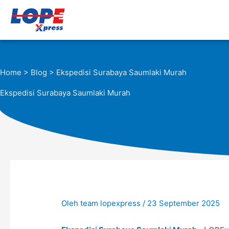
Lewati
ke
konten
Home
>
Blog
> Ekspedisi Surabaya Saumlaki Murah
Ekspedisi Surabaya Saumlaki Murah
Oleh
team lopexpress
/
23 September 2025