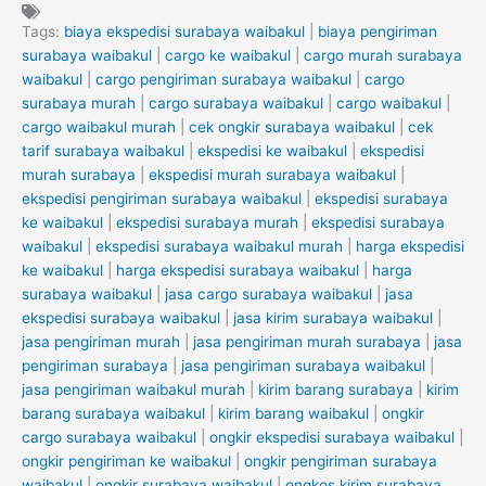
Tags:
biaya ekspedisi surabaya waibakul
|
biaya pengiriman
surabaya waibakul
|
cargo ke waibakul
|
cargo murah surabaya
waibakul
|
cargo pengiriman surabaya waibakul
|
cargo
surabaya murah
|
cargo surabaya waibakul
|
cargo waibakul
|
cargo waibakul murah
|
cek ongkir surabaya waibakul
|
cek
tarif surabaya waibakul
|
ekspedisi ke waibakul
|
ekspedisi
murah surabaya
|
ekspedisi murah surabaya waibakul
|
ekspedisi pengiriman surabaya waibakul
|
ekspedisi surabaya
ke waibakul
|
ekspedisi surabaya murah
|
ekspedisi surabaya
waibakul
|
ekspedisi surabaya waibakul murah
|
harga ekspedisi
ke waibakul
|
harga ekspedisi surabaya waibakul
|
harga
surabaya waibakul
|
jasa cargo surabaya waibakul
|
jasa
ekspedisi surabaya waibakul
|
jasa kirim surabaya waibakul
|
jasa pengiriman murah
|
jasa pengiriman murah surabaya
|
jasa
pengiriman surabaya
|
jasa pengiriman surabaya waibakul
|
jasa pengiriman waibakul murah
|
kirim barang surabaya
|
kirim
barang surabaya waibakul
|
kirim barang waibakul
|
ongkir
cargo surabaya waibakul
|
ongkir ekspedisi surabaya waibakul
|
ongkir pengiriman ke waibakul
|
ongkir pengiriman surabaya
waibakul
|
ongkir surabaya waibakul
|
ongkos kirim surabaya