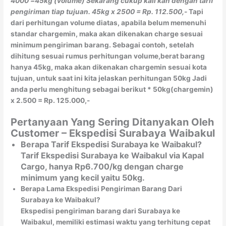
4000
=45kg (volume)
Sekarang cukup kali kan dengan tarif
pengiriman tiap tujuan.
45kg x 2500 = Rp. 112.500,-
Tapi
dari perhitungan volume diatas, apabila belum memenuhi
standar chargemin, maka akan dikenakan charge sesuai
minimum pengiriman barang. Sebagai contoh, setelah
dihitung sesuai rumus perhitungan volume,berat barang
hanya 45kg, maka akan dikenakan chargemin sesuai kota
tujuan, untuk saat ini kita jelaskan perhitungan 50kg Jadi
anda perlu menghitung sebagai berikut * 50kg(chargemin)
x 2.500 = Rp. 125.000,-
Pertanyaan Yang Sering Ditanyakan Oleh
Customer – Ekspedisi Surabaya Waibakul
Berapa Tarif Ekspedisi Surabaya ke Waibakul?
Tarif Ekspedisi Surabaya ke Waibakul via Kapal
Cargo, hanya Rp6.700/kg dengan charge
minimum yang kecil yaitu 50kg.
Berapa Lama Ekspedisi Pengiriman Barang Dari
Surabaya ke Waibakul?
Ekspedisi pengiriman barang dari Surabaya ke
Waibakul, memiliki estimasi waktu yang terhitung cepat