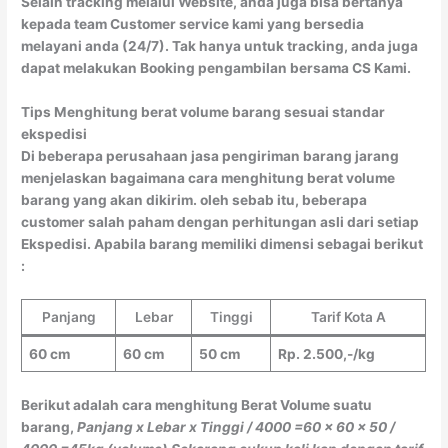
Selain tracking melalui Website, anda juga bisa bertanya
kepada team Customer service kami yang bersedia
melayani anda (24/7). Tak hanya untuk tracking, anda juga
dapat melakukan Booking pengambilan bersama CS Kami.
Tips Menghitung berat volume barang sesuai standar
ekspedisi
Di beberapa perusahaan jasa pengiriman barang jarang
menjelaskan bagaimana cara menghitung berat volume
barang yang akan dikirim. oleh sebab itu, beberapa
customer salah paham dengan perhitungan asli dari setiap
Ekspedisi. Apabila barang memiliki dimensi sebagai berikut
:
Panjang
Lebar
Tinggi
Tarif Kota A
60 cm
60 cm
50 cm
Rp. 2.500,-/kg
Berikut adalah cara menghitung Berat Volume suatu
barang,
Panjang x Lebar x Tinggi / 4000
=60 x 60 x 50 /