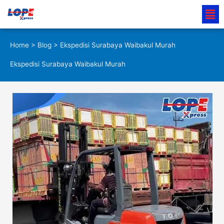
Lewati
Men
ke
konten
Home
>
Blog
> Ekspedisi Surabaya Waibakul Murah
Ekspedisi Surabaya Waibakul Murah