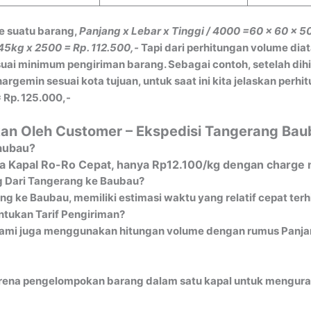
e suatu barang,
Panjang x Lebar x Tinggi / 4000
=60 x 60 x 5
45kg x 2500 = Rp. 112.500,-
Tapi dari perhitungan volume dia
ai minimum pengiriman barang. Sebagai contoh, setelah dih
gemin sesuai kota tujuan, untuk saat ini kita jelaskan perh
 Rp. 125.000,-
kan Oleh Customer – Ekspedisi Tangerang Ba
Baubau?
ia Kapal Ro-Ro Cepat, hanya Rp12.100/kg dengan charge 
g Dari Tangerang ke Baubau?
g ke Baubau, memiliki estimasi waktu yang relatif cepat terh
tukan Tarif Pengiriman?
ami juga menggunakan hitungan volume dengan rumus Panjang
ena pengelompokan barang dalam satu kapal untuk mengurangi 