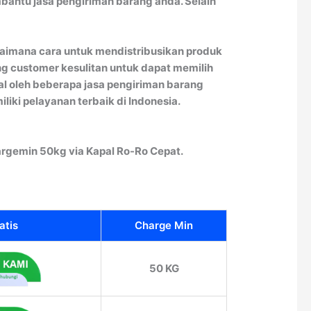
antu jasa pengiriman barang anda. Selain
agaimana cara untuk mendistribusikan produk
ang customer kesulitan untuk dapat memilih
l oleh beberapa jasa pengiriman barang
iki pelayanan terbaik di Indonesia.
rgemin 50kg via Kapal Ro-Ro Cepat.
atis
Charge Min
50 KG