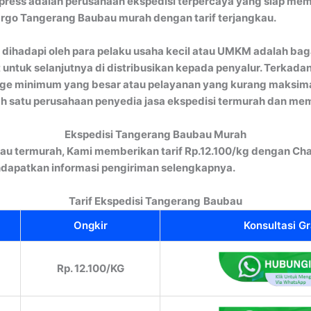
ress adalah perusahaan ekspedisi terpercaya yang siap memb
Cargo Tangerang Baubau murah dengan tarif terjangkau.
ng dihadapi oleh para pelaku usaha kecil atau UMKM adalah b
t untuk selanjutnya di distribusikan kepada penyalur. Terkad
rge minimum yang besar atau pelayanan yang kurang maksima
h satu perusahaan penyedia jasa ekspedisi termurah dan memil
Ekspedisi Tangerang Baubau Murah
au termurah, Kami memberikan tarif Rp.12.100/kg dengan Cha
dapatkan informasi pengiriman selengkapnya.
Tarif Ekspedisi Tangerang
Baubau
Ongkir
Konsultasi Gr
Rp. 12.100/KG