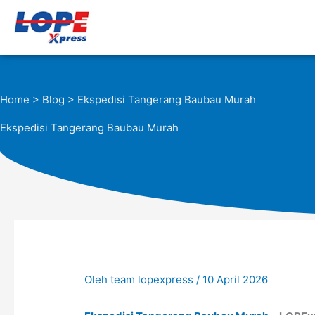
Lewati
ke
konten
Home
>
Blog
> Ekspedisi Tangerang Baubau Murah
Ekspedisi Tangerang Baubau Murah
Oleh
team lopexpress
/
10 April 2026