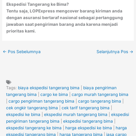
Ekspedisi Tangerang ke Bima?
Tentu saja, LOPExpress mengcover barang kiriman anda
dengan asuransi bertaraf nasional sebagai pertanggung
jawaban saat pengiriman barang anda karena menjadi
prioritas kami.
←
Pos Sebelumnya
Selanjutnya Pos
→
Tags:
biaya ekspedisi tangerang bima
|
biaya pengiriman
tangerang bima
|
cargo ke bima
|
cargo murah tangerang bima
|
cargo pengiriman tangerang bima
|
cargo tangerang bima
|
cek ongkir tangerang bima
|
cek tarif tangerang bima
|
ekspedisi ke bima
|
ekspedisi murah tangerang bima
|
ekspedisi
pengiriman tangerang bima
|
ekspedisi tangerang bima
|
ekspedisi tangerang ke bima
|
harga ekspedisi ke bima
|
harga
ekspedisi tangerang bima
|
harga tangerang bima
|
jasa cargo