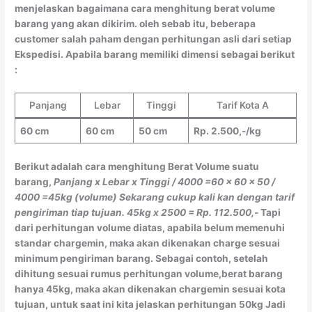
menjelaskan bagaimana cara menghitung berat volume
barang yang akan dikirim. oleh sebab itu, beberapa
customer salah paham dengan perhitungan asli dari setiap
Ekspedisi. Apabila barang memiliki dimensi sebagai berikut
:
Panjang
Lebar
Tinggi
Tarif Kota A
60 cm
60 cm
50 cm
Rp. 2.500,-/kg
Berikut adalah cara menghitung Berat Volume suatu
barang,
Panjang x Lebar x Tinggi / 4000
=60 x 60 x 50 /
4000
=45kg (volume)
Sekarang cukup kali kan dengan tarif
pengiriman tiap tujuan.
45kg x 2500 = Rp. 112.500,-
Tapi
dari perhitungan volume diatas, apabila belum memenuhi
standar chargemin, maka akan dikenakan charge sesuai
minimum pengiriman barang. Sebagai contoh, setelah
dihitung sesuai rumus perhitungan volume,berat barang
hanya 45kg, maka akan dikenakan chargemin sesuai kota
tujuan, untuk saat ini kita jelaskan perhitungan 50kg Jadi