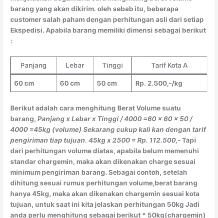
barang yang akan dikirim. oleh sebab itu, beberapa
customer salah paham dengan perhitungan asli dari setiap
Ekspedisi. Apabila barang memiliki dimensi sebagai berikut
:
Panjang
Lebar
Tinggi
Tarif Kota A
60 cm
60 cm
50 cm
Rp. 2.500,-/kg
Berikut adalah cara menghitung Berat Volume suatu
barang,
Panjang x Lebar x Tinggi / 4000
=60 x 60 x 50 /
4000
=45kg (volume)
Sekarang cukup kali kan dengan tarif
pengiriman tiap tujuan.
45kg x 2500 = Rp. 112.500,-
Tapi
dari perhitungan volume diatas, apabila belum memenuhi
standar chargemin, maka akan dikenakan charge sesuai
minimum pengiriman barang. Sebagai contoh, setelah
dihitung sesuai rumus perhitungan volume,berat barang
hanya 45kg, maka akan dikenakan chargemin sesuai kota
tujuan, untuk saat ini kita jelaskan perhitungan 50kg Jadi
anda perlu menghitung sebagai berikut * 50kg(chargemin)