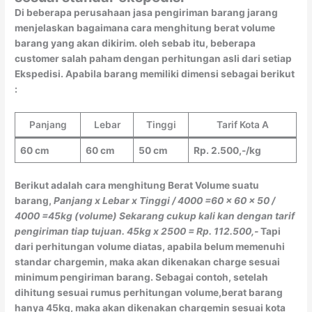
Di beberapa perusahaan jasa pengiriman barang jarang
menjelaskan bagaimana cara menghitung berat volume
barang yang akan dikirim. oleh sebab itu, beberapa
customer salah paham dengan perhitungan asli dari setiap
Ekspedisi. Apabila barang memiliki dimensi sebagai berikut
:
Panjang
Lebar
Tinggi
Tarif Kota A
60 cm
60 cm
50 cm
Rp. 2.500,-/kg
Berikut adalah cara menghitung Berat Volume suatu
barang,
Panjang x Lebar x Tinggi / 4000
=60 x 60 x 50 /
4000
=45kg (volume)
Sekarang cukup kali kan dengan tarif
pengiriman tiap tujuan.
45kg x 2500 = Rp. 112.500,-
Tapi
dari perhitungan volume diatas, apabila belum memenuhi
standar chargemin, maka akan dikenakan charge sesuai
minimum pengiriman barang. Sebagai contoh, setelah
dihitung sesuai rumus perhitungan volume,berat barang
hanya 45kg, maka akan dikenakan chargemin sesuai kota