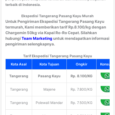
terbaik di Indonesia.
Ekspedisi Tangerang Pasang Kayu Murah
Untuk Pengiriman Ekspedisi Tangerang Pasang Kayu
termurah, Kami memberikan tarif Rp.8.100/kg dengan
Chargemin 50kg via Kapal Ro-Ro Cepat. Silahkan
hubungi
Team Marketing
untuk mendapatkan informasi
pengiriman selengkapnya.
Tarif Ekspedisi Tangerang
Pasang Kayu
Kota Asal
Kota Tujuan
Ongkir
Konsulta
Tangerang
Pasang Kayu
Rp. 8.100/KG
Tangerang
Majene
Rp. 7.800/KG
Tangerang
Polewali Mandar
Rp. 7.500/KG