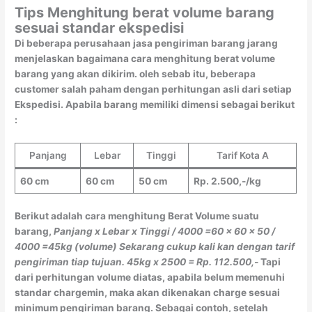
Tips Menghitung berat volume barang
sesuai standar ekspedisi
Di beberapa perusahaan jasa pengiriman barang jarang
menjelaskan bagaimana cara menghitung berat volume
barang yang akan dikirim. oleh sebab itu, beberapa
customer salah paham dengan perhitungan asli dari setiap
Ekspedisi. Apabila barang memiliki dimensi sebagai berikut
:
Panjang
Lebar
Tinggi
Tarif Kota A
60 cm
60 cm
50 cm
Rp. 2.500,-/kg
Berikut adalah cara menghitung Berat Volume suatu
barang,
Panjang x Lebar x Tinggi / 4000
=60 x 60 x 50 /
4000
=45kg (volume)
Sekarang cukup kali kan dengan tarif
pengiriman tiap tujuan.
45kg x 2500 = Rp. 112.500,-
Tapi
dari perhitungan volume diatas, apabila belum memenuhi
standar chargemin, maka akan dikenakan charge sesuai
minimum pengiriman barang. Sebagai contoh, setelah