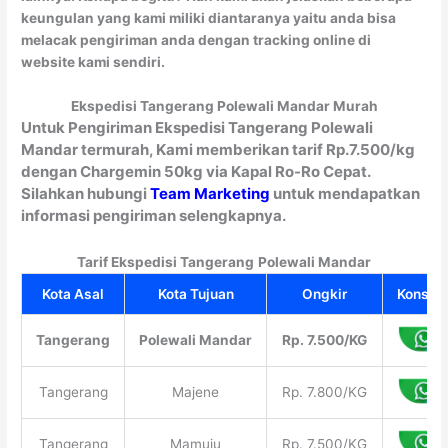
keungulan yang kami miliki diantaranya yaitu anda bisa
melacak pengiriman anda dengan tracking online di
website kami sendiri.
Ekspedisi Tangerang Polewali Mandar Murah
Untuk Pengiriman Ekspedisi Tangerang Polewali
Mandar termurah, Kami memberikan tarif Rp.7.500/kg
dengan Chargemin 50kg via Kapal Ro-Ro Cepat.
Silahkan hubungi
Team Marketing
untuk mendapatkan
informasi pengiriman selengkapnya.
Tarif Ekspedisi Tangerang
Polewali Mandar
Kota Asal
Kota Tujuan
Ongkir
Konsult
Tangerang
Polewali Mandar
Rp. 7.500/KG
Tangerang
Majene
Rp. 7.800/KG
Tangerang
Mamuju
Rp. 7.500/KG