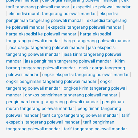
polewali mandar
|
cek ongkir tangerang polewali mandar
|
cek
tarif tangerang polewali mandar
|
ekspedisi ke polewali mandar
|
ekspedisi murah tangerang polewali mandar
|
ekspedisi
pengiriman tangerang polewali mandar
|
ekspedisi tangerang
ke polewali mandar
|
ekspedisi tangerang polewali mandar
|
harga ekspedisi ke polewali mandar
|
harga ekspedisi
tangerang polewali mandar
|
harga tangerang polewali mandar
|
jasa cargo tangerang polewali mandar
|
jasa ekspedisi
tangerang polewali mandar
|
jasa kirim tangerang polewali
mandar
|
jasa pengiriman tangerang polewali mandar
|
Kirim
barang tangerang polewali mandar
|
ongkir cargo tangerang
polewali mandar
|
ongkir ekspedisi tangerang polewali mandar
|
ongkir pengiriman tangerang polewali mandar
|
ongkir
tangerang polewali mandar
|
ongkos kirim tangerang polewali
mandar
|
ongkos pengiriman tangerang polewali mandar
|
pengiriman barang tangerang polewali mandar
|
pengiriman
murah tangerang polewali mandar
|
pengiriman tangerang
polewali mandar
|
tarif cargo tangerang polewali mandar
|
tarif
ekspedisi tangerang polewali mandar
|
tarif pengiriman
tangerang polewali mandar
|
tarif tangerang polewali mandar