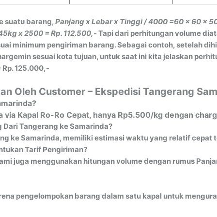
e suatu barang,
Panjang x Lebar x Tinggi / 4000
=60 x 60 x 5
45kg x 2500 = Rp. 112.500,-
Tapi dari perhitungan volume dia
ai minimum pengiriman barang. Sebagai contoh, setelah dih
gemin sesuai kota tujuan, untuk saat ini kita jelaskan perh
 Rp. 125.000,-
kan Oleh Customer – Ekspedisi Tangerang Sam
Samarinda?
a via Kapal Ro-Ro Cepat, hanya Rp5.500/kg dengan charg
g Dari Tangerang ke Samarinda?
g ke Samarinda, memiliki estimasi waktu yang relatif cepat 
tukan Tarif Pengiriman?
ami juga menggunakan hitungan volume dengan rumus Panjang
ena pengelompokan barang dalam satu kapal untuk mengurangi 