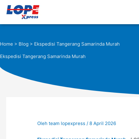
Lewati
ke
konten
Home
>
Blog
> Ekspedisi Tangerang Samarinda Murah
Ekspedisi Tangerang Samarinda Murah
Oleh
team lopexpress
/
8 April 2026