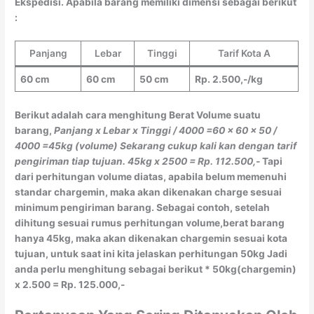
Ekspedisi. Apabila barang memiliki dimensi sebagai berikut
:
Panjang
Lebar
Tinggi
Tarif Kota A
60 cm
60 cm
50 cm
Rp. 2.500,-/kg
Berikut adalah cara menghitung Berat Volume suatu
barang,
Panjang x Lebar x Tinggi / 4000
=60 x 60 x 50 /
4000
=45kg (volume)
Sekarang cukup kali kan dengan tarif
pengiriman tiap tujuan.
45kg x 2500 = Rp. 112.500,-
Tapi
dari perhitungan volume diatas, apabila belum memenuhi
standar chargemin, maka akan dikenakan charge sesuai
minimum pengiriman barang. Sebagai contoh, setelah
dihitung sesuai rumus perhitungan volume,berat barang
hanya 45kg, maka akan dikenakan chargemin sesuai kota
tujuan, untuk saat ini kita jelaskan perhitungan 50kg Jadi
anda perlu menghitung sebagai berikut * 50kg(chargemin)
x 2.500 = Rp. 125.000,-