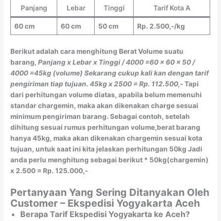
Panjang
Lebar
Tinggi
Tarif Kota A
60 cm
60 cm
50 cm
Rp. 2.500,-/kg
Berikut adalah cara menghitung Berat Volume suatu
barang,
Panjang x Lebar x Tinggi / 4000
=60 x 60 x 50 /
4000
=45kg (volume)
Sekarang cukup kali kan dengan tarif
pengiriman tiap tujuan.
45kg x 2500 = Rp. 112.500,-
Tapi
dari perhitungan volume diatas, apabila belum memenuhi
standar chargemin, maka akan dikenakan charge sesuai
minimum pengiriman barang. Sebagai contoh, setelah
dihitung sesuai rumus perhitungan volume,berat barang
hanya 45kg, maka akan dikenakan chargemin sesuai kota
tujuan, untuk saat ini kita jelaskan perhitungan 50kg Jadi
anda perlu menghitung sebagai berikut * 50kg(chargemin)
x 2.500 = Rp. 125.000,-
Pertanyaan Yang Sering Ditanyakan Oleh
Customer – Ekspedisi Yogyakarta Aceh
Berapa Tarif Ekspedisi Yogyakarta ke Aceh?