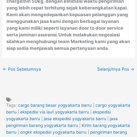
chargemin 50kg, dengan estimasi waktu pengiriman
yang lebih cepat terhitung sejak keberangkatan kapal.
Kami akan mengedepankan kepuasan pelanggan yang
menggunakan jasa kami dengan berbagai layanan
yang kami miliki seperti layanan door to door service
serta jaminan asuransi. Untuk melakukan negosiasi
silahkan menghubungi team Marketing kami yang akan
siap sedia menjawab semua pertanyaan anda.
←
Pos Sebelumnya
Selanjutnya Pos
→
Tags:
cargo barang besar yogyakarta barru
|
cargo yogyakarta
barru
|
ekspedisi via laut yogyakarta barru
|
ekspedisi
yogyakarta barru
|
jasa ekspedisi yogyakarta barru
|
jasa
pengiriman barang yogyakarta barru
|
Kirim barang yogyakarta
barru
|
ongkir ekspedisi yogyakarta barru
|
pengiriman barang