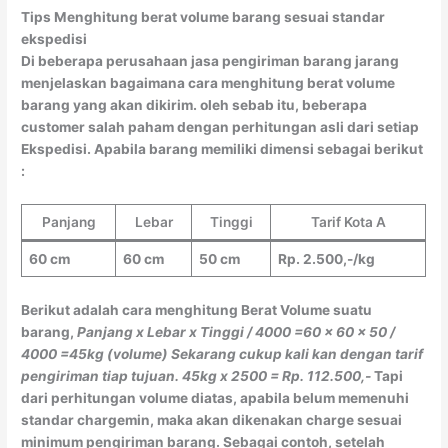
Tips Menghitung berat volume barang sesuai standar
ekspedisi
Di beberapa perusahaan jasa pengiriman barang jarang
menjelaskan bagaimana cara menghitung berat volume
barang yang akan dikirim. oleh sebab itu, beberapa
customer salah paham dengan perhitungan asli dari setiap
Ekspedisi. Apabila barang memiliki dimensi sebagai berikut
:
Panjang
Lebar
Tinggi
Tarif Kota A
60 cm
60 cm
50 cm
Rp. 2.500,-/kg
Berikut adalah cara menghitung Berat Volume suatu
barang,
Panjang x Lebar x Tinggi / 4000
=60 x 60 x 50 /
4000
=45kg (volume)
Sekarang cukup kali kan dengan tarif
pengiriman tiap tujuan.
45kg x 2500 = Rp. 112.500,-
Tapi
dari perhitungan volume diatas, apabila belum memenuhi
standar chargemin, maka akan dikenakan charge sesuai
minimum pengiriman barang. Sebagai contoh, setelah