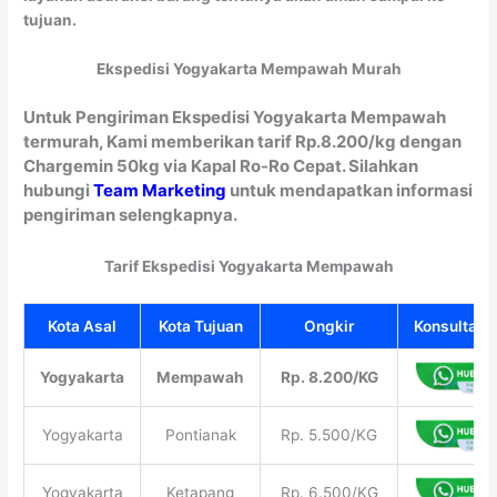
tujuan.
Ekspedisi Yogyakarta Mempawah Murah
Untuk Pengiriman Ekspedisi Yogyakarta Mempawah
termurah, Kami memberikan tarif Rp.8.200/kg dengan
Chargemin 50kg via Kapal Ro-Ro Cepat. Silahkan
hubungi
Team Marketing
untuk mendapatkan informasi
pengiriman selengkapnya.
Tarif Ekspedisi Yogyakarta Mempawah
Kota Asal
Kota Tujuan
Ongkir
Konsultasi 
Yogyakarta
Mempawah
Rp. 8.200/KG
Yogyakarta
Pontianak
Rp. 5.500/KG
Yogyakarta
Ketapang
Rp. 6.500/KG