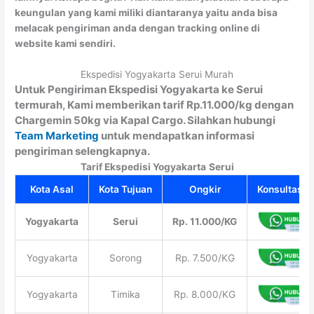
keungulan yang kami miliki diantaranya yaitu anda bisa
melacak pengiriman anda dengan tracking online di
website kami sendiri.
Ekspedisi Yogyakarta Serui Murah
Untuk Pengiriman Ekspedisi Yogyakarta ke Serui
termurah, Kami memberikan tarif Rp.11.000/kg dengan
Chargemin 50kg via Kapal Cargo. Silahkan hubungi
Team Marketing
untuk mendapatkan informasi
pengiriman selengkapnya.
Tarif Ekspedisi Yogyakarta
Serui
Kota Asal
Kota Tujuan
Ongkir
Konsultasi G
Yogyakarta
Serui
Rp. 11.000/KG
Yogyakarta
Sorong
Rp. 7.500/KG
Yogyakarta
Timika
Rp. 8.000/KG