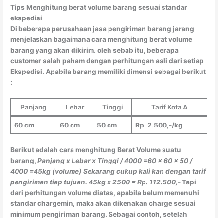
Tips Menghitung berat volume barang sesuai standar
ekspedisi
Di beberapa perusahaan jasa pengiriman barang jarang
menjelaskan bagaimana cara menghitung berat volume
barang yang akan dikirim. oleh sebab itu, beberapa
customer salah paham dengan perhitungan asli dari setiap
Ekspedisi. Apabila barang memiliki dimensi sebagai berikut
:
Panjang
Lebar
Tinggi
Tarif Kota A
60 cm
60 cm
50 cm
Rp. 2.500,-/kg
Berikut adalah cara menghitung Berat Volume suatu
barang,
Panjang x Lebar x Tinggi / 4000
=60 x 60 x 50 /
4000
=45kg (volume)
Sekarang cukup kali kan dengan tarif
pengiriman tiap tujuan.
45kg x 2500 = Rp. 112.500,-
Tapi
dari perhitungan volume diatas, apabila belum memenuhi
standar chargemin, maka akan dikenakan charge sesuai
minimum pengiriman barang. Sebagai contoh, setelah