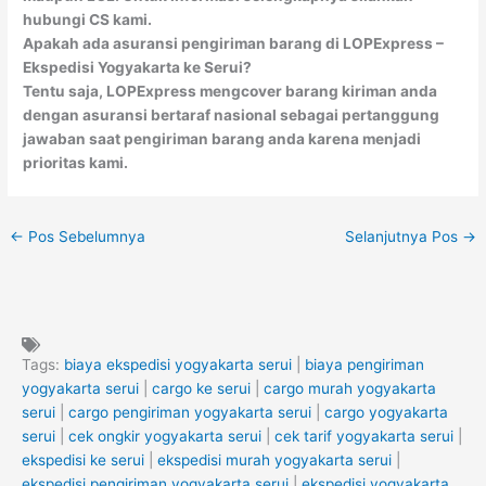
hubungi CS kami.
Apakah ada asuransi pengiriman barang di LOPExpress –
Ekspedisi Yogyakarta ke Serui?
Tentu saja, LOPExpress mengcover barang kiriman anda
dengan asuransi bertaraf nasional sebagai pertanggung
jawaban saat pengiriman barang anda karena menjadi
prioritas kami.
←
Pos Sebelumnya
Selanjutnya Pos
→
Tags:
biaya ekspedisi yogyakarta serui
|
biaya pengiriman
yogyakarta serui
|
cargo ke serui
|
cargo murah yogyakarta
serui
|
cargo pengiriman yogyakarta serui
|
cargo yogyakarta
serui
|
cek ongkir yogyakarta serui
|
cek tarif yogyakarta serui
|
ekspedisi ke serui
|
ekspedisi murah yogyakarta serui
|
ekspedisi pengiriman yogyakarta serui
|
ekspedisi yogyakarta