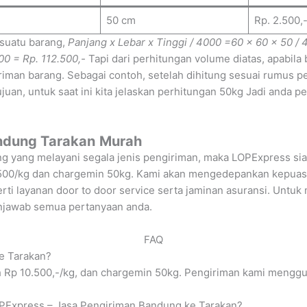
50 cm
Rp. 2.500,
 suatu barang,
Panjang x Lebar x Tinggi / 4000
=60 x 60 x 50 / 
00 = Rp. 112.500,-
Tapi dari perhitungan volume diatas, apabil
iman barang. Sebagai contoh, setelah dihitung sesuai rumus p
uan, untuk saat ini kita jelaskan perhitungan 50kg Jadi anda p
andung Tarakan
Murah
g yang melayani segala jenis pengiriman, maka LOPExpress si
10.500/kg dan chargemin 50kg. Kami akan mengedepankan kepua
erti layanan door to door service serta jaminan asuransi. Unt
enjawab semua pertanyaan anda.
FAQ
ke Tarakan?
 Rp 10.500,-/kg, dan chargemin 50kg. Pengiriman kami menggun
LOPExpress – Jasa Pengiriman Bandung ke Tarakan?