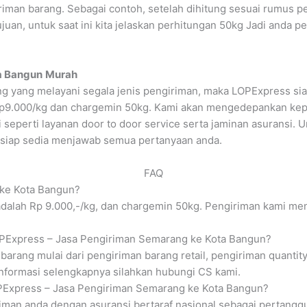
iman barang. Sebagai contoh, setelah dihitung sesuai rumus p
uan, untuk saat ini kita jelaskan perhitungan 50kg Jadi anda p
a Bangun
Murah
g yang melayani segala jenis pengiriman, maka LOPExpress si
u Rp9.000/kg dan chargemin 50kg. Kami akan mengedepankan k
 seperti layanan door to door service serta jaminan asuransi. 
siap sedia menjawab semua pertanyaan anda.
FAQ
 ke Kota Bangun?
dalah Rp 9.000,-/kg, dan chargemin 50kg. Pengiriman kami men
 LOPExpress – Jasa Pengiriman Semarang ke Kota Bangun?
arang mulai dari pengiriman barang retail, pengiriman quantity
nformasi selengkapnya silahkan hubungi CS kami.
OPExpress – Jasa Pengiriman Semarang ke Kota Bangun?
iman anda dengan asuransi bertaraf nasional sebagai pertangg