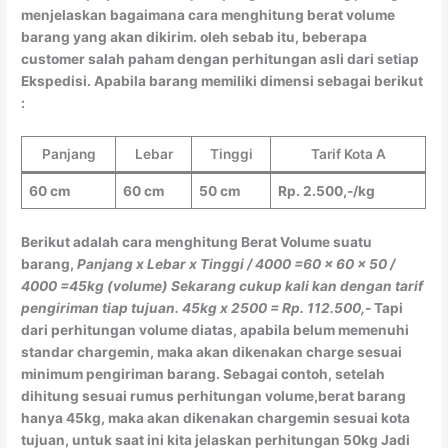
menjelaskan bagaimana cara menghitung berat volume
barang yang akan dikirim. oleh sebab itu, beberapa
customer salah paham dengan perhitungan asli dari setiap
Ekspedisi. Apabila barang memiliki dimensi sebagai berikut
:
Panjang
Lebar
Tinggi
Tarif Kota A
60 cm
60 cm
50 cm
Rp. 2.500,-/kg
Berikut adalah cara menghitung Berat Volume suatu
barang,
Panjang x Lebar x Tinggi / 4000
=60 x 60 x 50 /
4000
=45kg (volume)
Sekarang cukup kali kan dengan tarif
pengiriman tiap tujuan.
45kg x 2500 = Rp. 112.500,-
Tapi
dari perhitungan volume diatas, apabila belum memenuhi
standar chargemin, maka akan dikenakan charge sesuai
minimum pengiriman barang. Sebagai contoh, setelah
dihitung sesuai rumus perhitungan volume,berat barang
hanya 45kg, maka akan dikenakan chargemin sesuai kota
tujuan, untuk saat ini kita jelaskan perhitungan 50kg Jadi