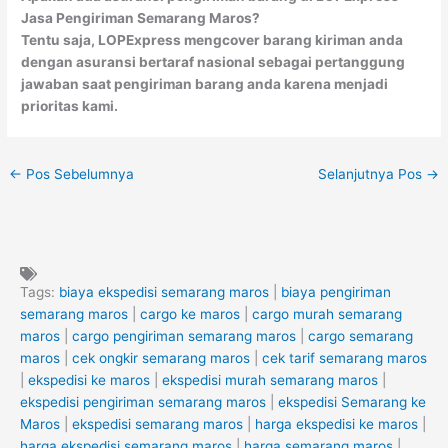
Jasa Pengiriman Semarang Maros?
Tentu saja, LOPExpress mengcover barang kiriman anda
dengan asuransi bertaraf nasional sebagai pertanggung
jawaban saat pengiriman barang anda karena menjadi
prioritas kami.
←
Pos Sebelumnya
Selanjutnya Pos
→
Tags:
biaya ekspedisi semarang maros
|
biaya pengiriman
semarang maros
|
cargo ke maros
|
cargo murah semarang
maros
|
cargo pengiriman semarang maros
|
cargo semarang
maros
|
cek ongkir semarang maros
|
cek tarif semarang maros
|
ekspedisi ke maros
|
ekspedisi murah semarang maros
|
ekspedisi pengiriman semarang maros
|
ekspedisi Semarang ke
Maros
|
ekspedisi semarang maros
|
harga ekspedisi ke maros
|
harga ekspedisi semarang maros
|
harga semarang maros
|