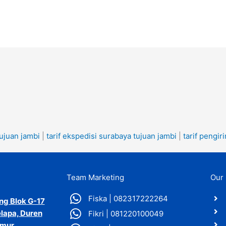
ujuan jambi
|
tarif ekspedisi surabaya tujuan jambi
|
tarif pengi
Team Marketing
Our 
Fiska | 082317222264
ang Blok G-17
lapa, Duren
Fikri | 081220100049
imur