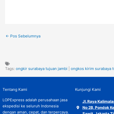
←
Pos Sebelumnya
Tags:
ongkir surabaya tujuan jambi
|
ongkos kirim surabaya t
Tentang Kami
Kunjungi Kami
LOPExpress adalah perusahaan jasa
Jl. Raya Kalimal
ekspedisi ke seluruh Indonesia
No 2B, Pondok Ke
dengan aman, cepat, dan terpercaya.
Sawit, Jakarta T