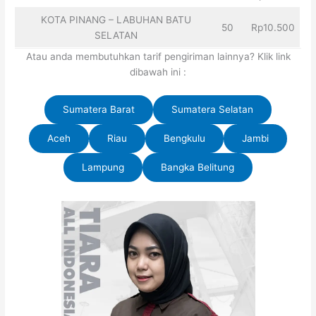
KOTA PINANG – LABUHAN BATU
50
Rp10.500
SELATAN
Atau anda membutuhkan tarif pengiriman lainnya? Klik link
dibawah ini :
Sumatera Barat
Sumatera Selatan
Aceh
Riau
Bengkulu
Jambi
Lampung
Bangka Belitung