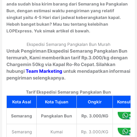
anda sudah bisa kirim barang dari Semarang ke Pangkalan
Bun, dengan estimasi waktu pengiriman yang relatif
singkat yaitu 4-5 Hari dari jadwal keberangkatan kapal.
Heboh banget bukan? Mau tau tentang kelebihan
LOPExpress. Yuk simak artikel di bawah.
Ekspedisi Semarang Pangkalan Bun Murah
Untuk Pengiriman Ekspedisi Semarang Pangkalan Bun
termurah, Kami memberikan tarif Rp.3.000/kg dengan
Chargemin 50kg via Kapal Ro-Ro Cepat. Silahkan
hubungi
Team Marketing
untuk mendapatkan informasi
pengiriman selengkapnya.
Tarif Ekspedisi Semarang
Pangkalan Bun
Kota Asal
Kota Tujuan
Ongkir
Konsultas
Semarang
Pangkalan Bun
Rp. 3.000/KG
Semarang
Kumai
Rp. 3.000/KG