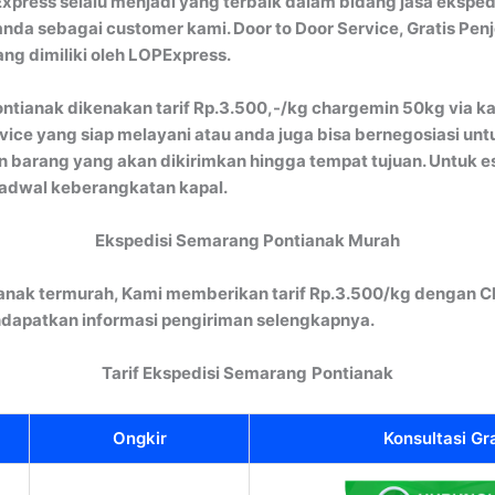
xpress selalu menjadi yang terbaik dalam bidang jasa ekspedi
nda sebagai customer kami. Door to Door Service, Gratis Pen
ng dimiliki oleh LOPExpress.
ntianak dikenakan tarif Rp.3.500,-/kg chargemin 50kg via ka
ice yang siap melayani atau anda juga bisa bernegosiasi unt
 barang yang akan dikirimkan hingga tempat tujuan. Untuk es
jadwal keberangkatan kapal.
Ekspedisi Semarang Pontianak Murah
anak termurah, Kami memberikan tarif Rp.3.500/kg dengan C
dapatkan informasi pengiriman selengkapnya.
Tarif Ekspedisi Semarang
Pontianak
Ongkir
Konsultasi Gr