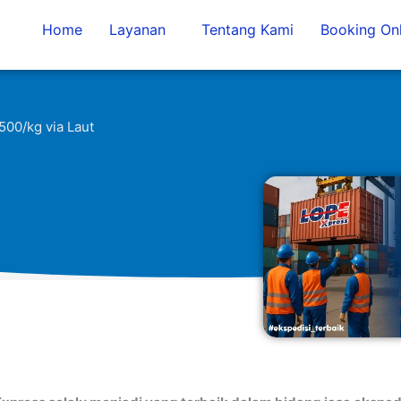
Home
Layanan
Tentang Kami
Booking Onl
00/kg via Laut