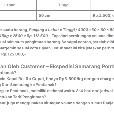
Lebar
Tinggi
50 cm
Rp. 2.500,-
e suatu barang,
Panjang x Lebar x Tinggi / 4000
=60 x 60 x 5
45kg x 2500 = Rp. 112.500,-
Tapi dari perhitungan volume dia
ai minimum pengiriman barang. Sebagai contoh, setelah dih
gemin sesuai kota tujuan, untuk saat ini kita jelaskan perh
 Rp. 125.000,-
kan Oleh Customer – Ekspedisi Semarang Pont
ntianak?
 via Kapal Ro-Ro Cepat, hanya Rp3.500/kg dengan charge
g Dari Semarang ke Pontianak?
g ke Pontianak, memiliki estimasi waktu 3-4 Hari dari jadwal
tukan Tarif Pengiriman?
ami juga menggunakan hitungan volume dengan rumus Panjang