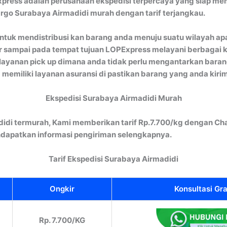
press adalah perusahaan ekspedisi terpercaya yang siap mem
argo Surabaya Airmadidi murah dengan tarif terjangkau.
ntuk mendistribusi kan barang anda menuju suatu wilayah apa
 sampai pada tempat tujuan LOPExpress melayani berbagai kiri
itu layanan pick up dimana anda tidak perlu mengantarkan ba
a memiliki layanan asuransi di pastikan barang yang anda kir
Ekspedisi Surabaya Airmadidi Murah
idi termurah, Kami memberikan tarif Rp.7.700/kg dengan Ch
dapatkan informasi pengiriman selengkapnya.
Tarif Ekspedisi Surabaya Airmadidi
Ongkir
Konsultasi Gra
Rp. 7.700/KG