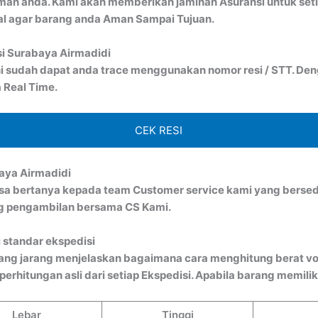
man anda. Kami akan memberikan jaminan Asuransi untuk seti
al agar barang anda Aman Sampai Tujuan.
si Surabaya Airmadidi
i sudah dapat anda trace menggunakan nomor resi / STT. Denga
 Real Time.
CEK RESI
aya Airmadidi
bisa bertanya kepada team Customer service kami yang bersed
ng pengambilan bersama CS Kami.
 standar ekspedisi
ang jarang menjelaskan bagaimana cara menghitung berat vo
rhitungan asli dari setiap Ekspedisi. Apabila barang memiliki
Lebar
Tinggi