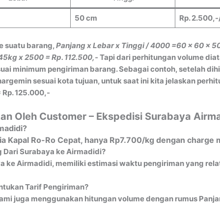
50 cm
Rp. 2.500,-
e suatu barang,
Panjang x Lebar x Tinggi / 4000
=60 x 60 x 5
45kg x 2500 = Rp. 112.500,-
Tapi dari perhitungan volume dia
ai minimum pengiriman barang. Sebagai contoh, setelah dih
gemin sesuai kota tujuan, untuk saat ini kita jelaskan perh
 Rp. 125.000,-
an Oleh Customer – Ekspedisi Surabaya Airma
madidi?
 via Kapal Ro-Ro Cepat, hanya Rp7.700/kg dengan charge 
 Dari Surabaya ke Airmadidi?
 ke Airmadidi, memiliki estimasi waktu pengiriman yang relati
tukan Tarif Pengiriman?
ami juga menggunakan hitungan volume dengan rumus Panjang